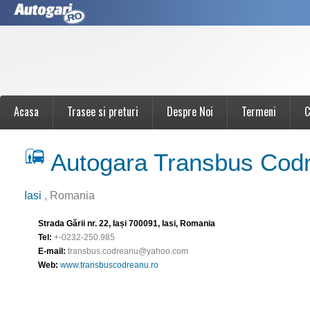
Acasa
Trasee si preturi
Despre Noi
Termeni
C
Autogara Transbus Cod
Iasi
, Romania
Strada Gării nr. 22, Iași 700091, Iasi, Romania
Tel:
+-0232-250.985
E-mail:
transbus.codreanu@yahoo.com
Web:
www.transbuscodreanu.ro