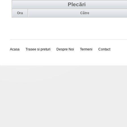
Plecări
Ora
Către
Acasa
Trasee si preturi
Despre Noi
Termeni
Contact