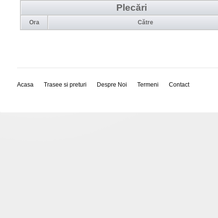
Plecări
Ora
Către
Acasa
Trasee si preturi
Despre Noi
Termeni
Contact