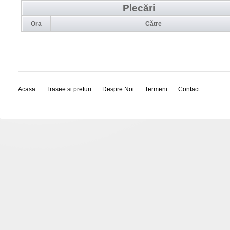
Plecări
Ora
Către
Acasa
Trasee si preturi
Despre Noi
Termeni
Contact