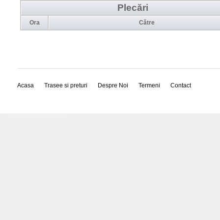
Plecări
Ora
Către
Acasa
Trasee si preturi
Despre Noi
Termeni
Contact